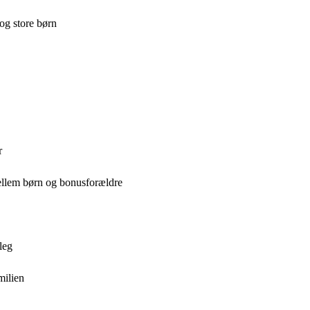
og store børn
r
mellem børn og bonusforældre
leg
milien