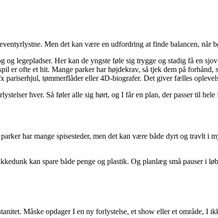
eventyrlystne. Men det kan være en udfordring at finde balancen, når bør
 og legepladser. Her kan de yngste føle sig trygge og stadig få en sjov
spil er ofte et hit. Mange parker har højdekrav, så tjek dem på forhånd, 
pariserhjul, tømmerflåder eller 4D-biografer. Det giver fælles oplevels
stelser hver. Så føler alle sig hørt, og I får en plan, der passer til hele 
e parker har mange spisesteder, men det kan være både dyrt og travlt i
kkedunk kan spare både penge og plastik. Og planlæg små pauser i løbet
pontanitet. Måske opdager I en ny forlystelse, et show eller et område, 