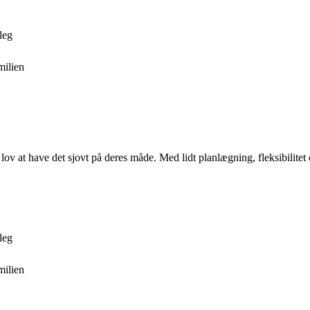
leg
milien
r lov at have det sjovt på deres måde. Med lidt planlægning, fleksibilite
leg
milien