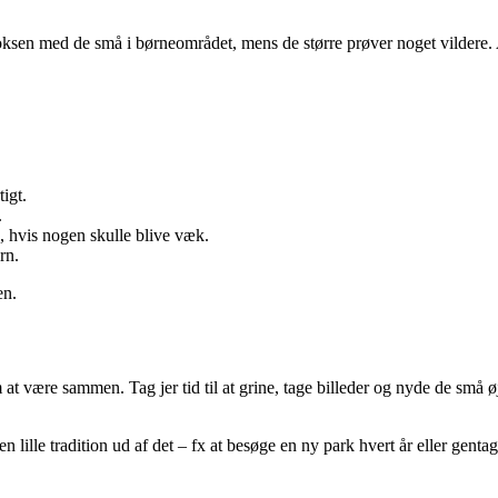
voksen med de små i børneområdet, mens de større prøver noget vildere. 
igt.
.
, hvis nogen skulle blive væk.
rn.
en.
 være sammen. Tag jer tid til at grine, tage billeder og nyde de små øj
lle tradition ud af det – fx at besøge en ny park hvert år eller gentage 