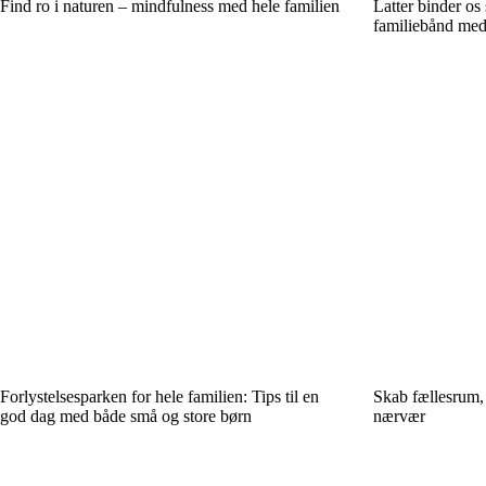
Find ro i naturen – mindfulness med hele familien
Latter binder o
familiebånd med
Forlystelsesparken for hele familien: Tips til en
Skab fællesrum, 
god dag med både små og store børn
nærvær