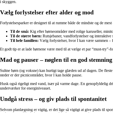
i skyggen.
Vælg forlystelser efter alder og mod
Forlystelsesparker er designet til at rumme både de mindste og de mest 
Til de små:
Kig efter børneområder med rolige karuseller, minitog
Til de større børn:
Rutsjebaner, vandforlystelser og interaktive 
Til hele familien:
Vælg forlystelser, hvor I kan være sammen – fx 
Et godt tip er at lade børnene være med til at vælge et par “must-try”-forly
Mad og pauser – nøglen til en god stemning
Sultne børn (og voksne) kan hurtigt tage glæden ud af dagen. De flest
steder er der picnicområder, hvor I kan holde pause.
Husk også rigeligt med vand, især på varme dage. En genopfyldelig dri
underværker for energiniveauet.
Undgå stress – og giv plads til spontanitet
Selvom planlægning er vigtig, er det lige så vigtigt at give plads til s