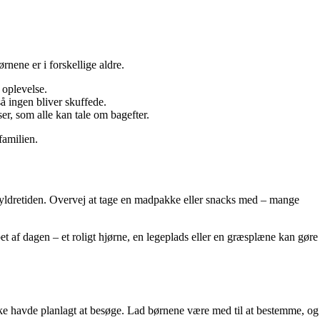
nene er i forskellige aldre.
 oplevelse.
så ingen bliver skuffede.
er, som alle kan tale om bagefter.
familien.
 myldretiden. Overvej at tage en madpakke eller snacks med – mange
 af dagen – et roligt hjørne, en legeplads eller en græsplæne kan gøre
I ikke havde planlagt at besøge. Lad børnene være med til at bestemme, og