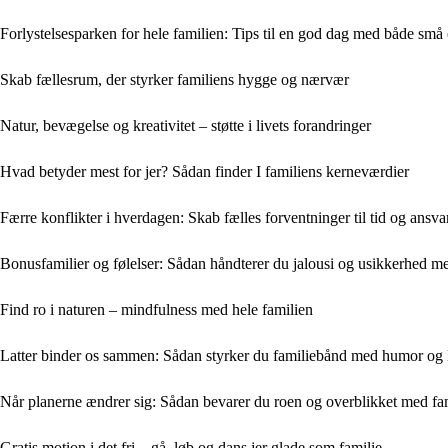
Forlystelsesparken for hele familien: Tips til en god dag med både små 
Skab fællesrum, der styrker familiens hygge og nærvær
Natur, bevægelse og kreativitet – støtte i livets forandringer
Hvad betyder mest for jer? Sådan finder I familiens kerneværdier
Færre konflikter i hverdagen: Skab fælles forventninger til tid og ansva
Bonusfamilier og følelser: Sådan håndterer du jalousi og usikkerhed 
Find ro i naturen – mindfulness med hele familien
Latter binder os sammen: Sådan styrker du familiebånd med humor og 
Når planerne ændrer sig: Sådan bevarer du roen og overblikket med fa
Gratis motion i det fri – gå, løb og dans jer glade som familie