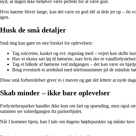
nyd, at dagen ikke behøver være perfekt for at være god.
Hvis køerne bliver lange, kan det være en god idé at dele jer op – én 
igen.
Husk de små detaljer
Små ting kan gøre en stor forskel for oplevelsen:
Tag solcreme, kasket og evt. regnslag med – vejret kan skifte hurt
Hav et ekstra sæt tøj til børnene, især hvis der er vandforlystelser
Tag et billede af børnene ved indgangen – det kan være en hjælp
Brug eventuelt et armbånd med telefonnummer på de mindste bø
Disse små forberedelser giver ro i maven og gør det lettere at nyde dag
Skab minder – ikke bare oplevelser
Forlystelsesparker handler ikke kun om fart og spænding, men også om at
sammen ser solnedgangen fra pariserhjulet.
Når I kommer hjem, kan I tale om dagens højdepunkter og måske lave en li