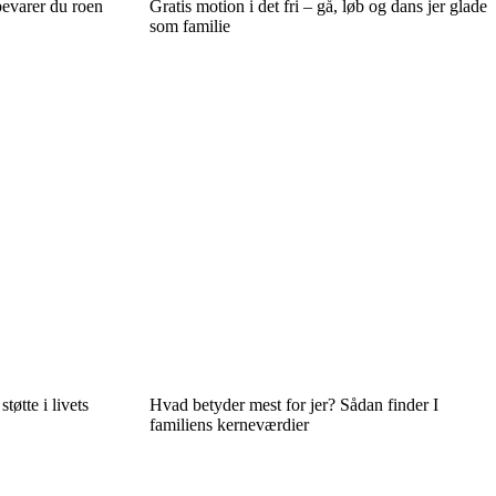
bevarer du roen
Gratis motion i det fri – gå, løb og dans jer glade
som familie
tøtte i livets
Hvad betyder mest for jer? Sådan finder I
familiens kerneværdier