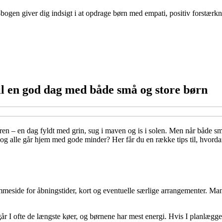
ogen giver dig indsigt i at opdrage børn med empati, positiv forstærkn
til en god dag med både små og store børn
ren – en dag fyldt med grin, sug i maven og is i solen. Men når både sm
 og alle går hjem med gode minder? Her får du en række tips til, hvorda
mmeside for åbningstider, kort og eventuelle særlige arrangementer. Man
I ofte de længste køer, og børnene har mest energi. Hvis I planlægger a