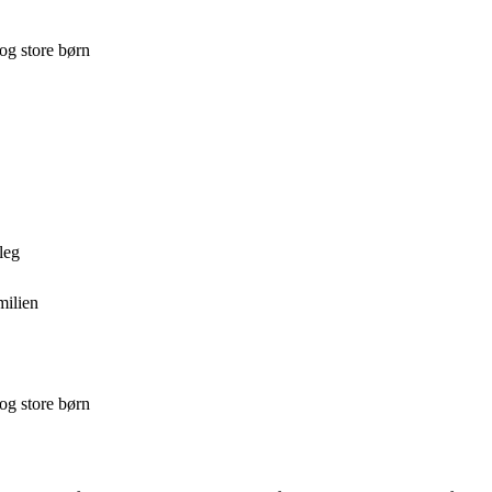
og store børn
leg
milien
og store børn