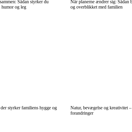
s sammen: Sådan styrker du
Når planerne ændrer sig: Sådan 
 humor og leg
og overblikket med familien
der styrker familiens hygge og
Natur, bevægelse og kreativitet – s
forandringer