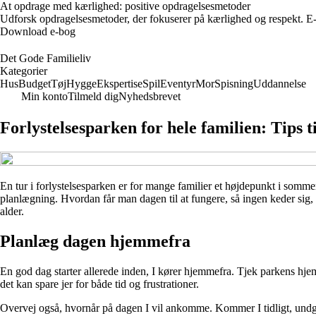
At opdrage med kærlighed: positive opdragelsesmetoder
Udforsk opdragelsesmetoder, der fokuserer på kærlighed og respekt. E-b
Download e-bog
Det Gode Familieliv
Kategorier
Hus
Budget
Tøj
Hygge
Ekspertise
Spil
Eventyr
Mor
Spisning
Uddannelse
Min konto
Tilmeld dig
Nyhedsbrevet
Forlystelsesparken for hele familien: Tips 
En tur i forlystelsesparken er for mange familier et højdepunkt i somme
planlægning. Hvordan får man dagen til at fungere, så ingen keder sig,
alder.
Planlæg dagen hjemmefra
En god dag starter allerede inden, I kører hjemmefra. Tjek parkens hje
det kan spare jer for både tid og frustrationer.
Overvej også, hvornår på dagen I vil ankomme. Kommer I tidligt, undgår 