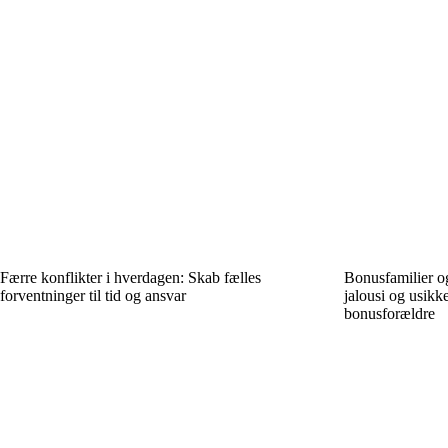
Færre konflikter i hverdagen: Skab fælles
Bonusfamilier og
forventninger til tid og ansvar
jalousi og usik
bonusforældre