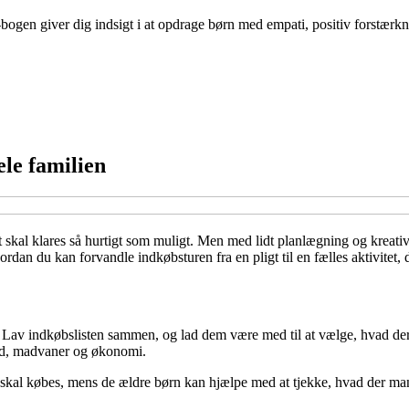
ogen giver dig indsigt i at opdrage børn med empati, positiv forstærkn
ele familien
skal klares så hurtigt som muligt. Men med lidt planlægning og kreativi
vordan du kan forvandle indkøbsturen fra en pligt til en fælles aktivitet
e. Lav indkøbslisten sammen, og lad dem være med til at vælge, hvad der
hed, madvaner og økonomi.
er skal købes, mens de ældre børn kan hjælpe med at tjekke, hvad der ma