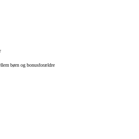
r
mellem børn og bonusforældre