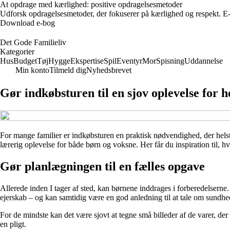
At opdrage med kærlighed: positive opdragelsesmetoder
Udforsk opdragelsesmetoder, der fokuserer på kærlighed og respekt. E-b
Download e-bog
Det Gode Familieliv
Kategorier
Hus
Budget
Tøj
Hygge
Ekspertise
Spil
Eventyr
Mor
Spisning
Uddannelse
Min konto
Tilmeld dig
Nyhedsbrevet
Gør indkøbsturen til en sjov oplevelse for h
For mange familier er indkøbsturen en praktisk nødvendighed, der helst 
lærerig oplevelse for både børn og voksne. Her får du inspiration til, h
Gør planlægningen til en fælles opgave
Allerede inden I tager af sted, kan børnene inddrages i forberedelsern
ejerskab – og kan samtidig være en god anledning til at tale om sund
For de mindste kan det være sjovt at tegne små billeder af de varer, d
en pligt.