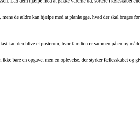
en. Lad dem hjælpe med at pakke varerne ud, sortere i køleskabet eller 
il, mens de ældre kan hjælpe med at planlægge, hvad der skal bruges før
antasi kan den blive et pusterum, hvor familien er sammen på en ny må
n ikke bare en opgave, men en oplevelse, der styrker fællesskabet og giv