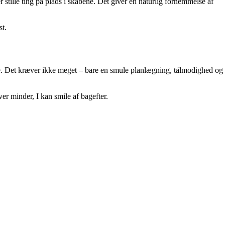
stille ting på plads i skabene. Det giver en naturlig fornemmelse af
st.
de. Det kræver ikke meget – bare en smule planlægning, tålmodighed og
er minder, I kan smile af bagefter.