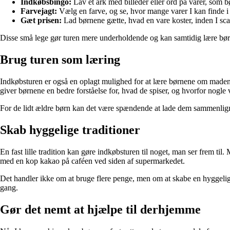
Indkøbsbingo:
Lav et ark med billeder eller ord på varer, som bø
Farvejagt:
Vælg en farve, og se, hvor mange varer I kan finde i
Gæt prisen:
Lad børnene gætte, hvad en vare koster, inden I sca
Disse små lege gør turen mere underholdende og kan samtidig lære b
Brug turen som læring
Indkøbsturen er også en oplagt mulighed for at lære børnene om madens 
giver børnene en bedre forståelse for, hvad de spiser, og hvorfor nogle
For de lidt ældre børn kan det være spændende at lade dem sammenligne
Skab hyggelige traditioner
En fast lille tradition kan gøre indkøbsturen til noget, man ser frem til. 
med en kop kakao på caféen ved siden af supermarkedet.
Det handler ikke om at bruge flere penge, men om at skabe en hyggelig 
gang.
Gør det nemt at hjælpe til derhjemme