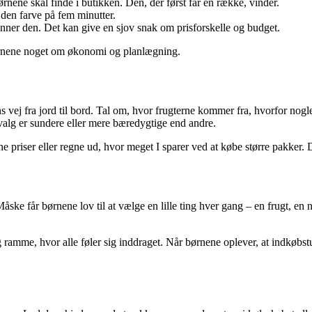
rnene skal finde i butikken. Den, der først får en række, vinder.
 den farve på fem minutter.
nner den. Det kan give en sjov snak om prisforskelle og budget.
ørnene noget om økonomi og planlægning.
vej fra jord til bord. Tal om, hvor frugterne kommer fra, hvorfor nogl
 valg er sundere eller mere bæredygtige end andre.
 priser eller regne ud, hvor meget I sparer ved at købe større pakker.
Måske får børnene lov til at vælge en lille ting hver gang – en frugt, en n
ramme, hvor alle føler sig inddraget. Når børnene oplever, at indkøbst