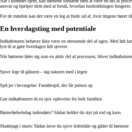
Når I kommer hjem, kan børnene fortsætte med at være en del af process
ansvar og hjælper dem med at forstå, hvordan husholdningen fungerer.
For de mindste kan det være en leg at finde ud af, hvor tingene hører t
En hverdagsting med potentiale
Indkøbsturen behøver ikke være en stressende del af ugen. Med lidt f
lyst til at gøre hverdagen lidt sjovere.
Når børnene føler sig som en aktiv del af processen, bliver indkøbsture
Sjove lege til gåturen – tag naturen med i legen
Spil jer i bevægelse: Familiespil, der får pulsen op
Gør indkøbsturen til en sjov oplevelse for hele familien
Børnefødselsdag indendørs? Sådan holder du styr på rod og kaos
Skattejagt i stuen: Sådan laver du sjove ledetråde og gåder til børnene