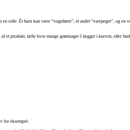
em en rolle. Ét barn kan være “vognfører”, et andet “varejæger”, og en 
 af et produkt, tælle hvor mange grøntsager I lægger i kurven, eller fin
øv for eksempel: