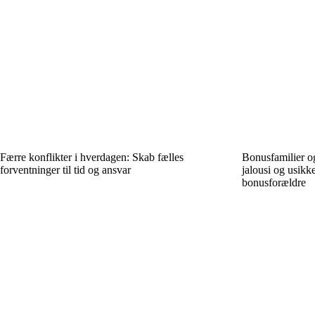
Færre konflikter i hverdagen: Skab fælles
Bonusfamilier og
forventninger til tid og ansvar
jalousi og usik
bonusforældre